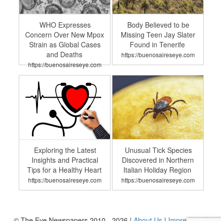
WHO Expresses
Body Believed to be
Concern Over New Mpox
Missing Teen Jay Slater
Strain as Global Cases
Found in Tenerife
and Deaths
https://buenosaireseye.com
https://buenosaireseye.com
Exploring the Latest
Unusual Tick Species
Insights and Practical
Discovered in Northern
Tips for a Healthy Heart
Italian Holiday Region
https://buenosaireseye.com
https://buenosaireseye.com
© The Eye Newspapers 2010 - 2026 |
About Us
|
Impressum
|