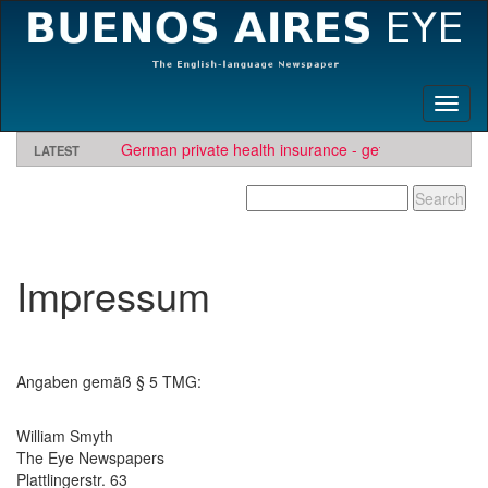
Toggl
naviga
German private health insurance - get quote and find
LATEST
insurer
BAE needs travel writers.
Looking for software development or engineering jo
Contact us here
Needs Engineers
.
Impressum
Angaben gemäß § 5 TMG:
William Smyth
The Eye Newspapers
Plattlingerstr. 63