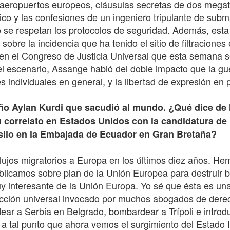
 aeropuertos europeos, cláusulas secretas de dos mega
co y las confesiones de un ingeniero tripulante de subm
o se respetan los protocolos de seguridad. Además, est
sobre la incidencia que ha tenido el sitio de filtraciones
en el Congreso de Justicia Universal que esta semana s
scenario, Assange habló del doble impacto que la guerr
s individuales en general, y la libertad de expresión en p
niño Aylan Kurdi que sacudió al mundo. ¿Qué dice de l
su correlato en Estados Unidos con la candidatura 
asilo en la Embajada de Ecuador en Gran Bretaña?
lujos migratorios a Europa en los últimos diez años. H
icamos sobre plan de la Unión Europea para destruir ba
y interesante de la Unión Europa. Yo sé que ésta es una
tección universal invocado por muchos abogados de der
ar a Serbia en Belgrado, bombardear a Trípoli e introduc
a a tal punto que ahora vemos el surgimiento del Estado 