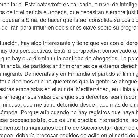
itaria. Esta catástrofe es causada, a nivel de inteligenc
os de inteligencia europeos, que necesitan siempre justi
oquear a Siria, de hacer que Israel consolide su posició
de Irán para influir en decisiones clave sobre su progra
tuación, hay algo interesante y tiene que ver con el der
 hay dos perspectivas. Está la perspectiva conservadora,
s que hay que disminuir la cantidad de ahogados. La per
inlandia, de partidos antiinmigrantes de extrema derech
iimigrante Demócratas y en Finlandia el partido antiinmig
itaria decimos que no queremos que la gente se ahogue
stras embajadas en el sur del Mediterráneo, en Libia y e
ue arriesgar sus vidas para que sus derechos sean reconoc
 mi caso, que me tiene detenido desde hace más de cinc
incómoda. Porque aún cuando no hay registros que haya 
se proceso existe, que es una práctica internacional a
elementos humanitarios dentro de Suecia están diciendo 
opea, debería procesar pedidos de asilo en el norte de 