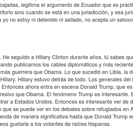
ajadas, legitima el argumento de Ecuador que es práctic
itorio sino cuando se está en una jurisdicción, y esa jur
ica yo no estoy ni detenido ni asilado, no acepta un salv
a. He seguido a Hillary Clinton durante años, tú sabes q
cuando publicamos los cables diplomáticos y más recient
más guerrera que Obama. Lo que sucedió en Libia, la de
illary. Hillary estuvo detrás de todo. Los generales del
 Entonces ahora entra en escena Donald Trump, que es 
gresivo que Obama. El fenómeno Trump es interesante.
trar a Estados Unidos. Entonces es interesante ver de 
que se puede ver en los debates sobre refugiados en Au
enda de manera significativa hasta que Donald Trump emp
os gustarle a los votantes de raíces hispanas.