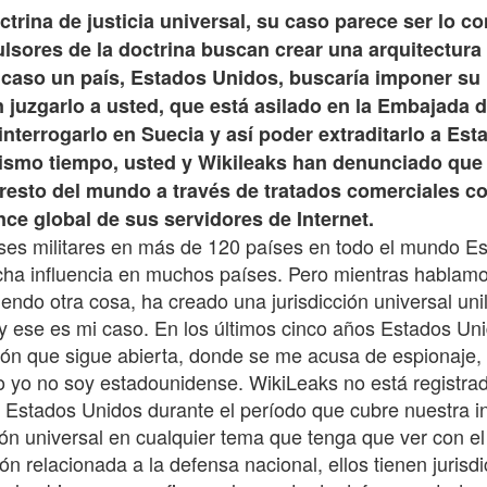
trina de justicia universal, su caso parece ser lo co
lsores de la doctrina buscan crear una arquitectura
u caso un país, Estados Unidos, buscaría imponer su 
n juzgarlo a usted, que está asilado en la Embajada 
 interrogarlo en Suecia y así poder extraditarlo a E
mismo tiempo, usted y Wikileaks han denunciado qu
l resto del mundo a través de tratados comerciales 
ance global de sus servidores de Internet.
es militares en más de 120 países en todo el mundo Est
cha influencia en muchos países. Pero mientras hablamos
do otra cosa, ha creado una jurisdicción universal unil
y ese es mi caso. En los últimos cinco años Estados Un
ión que sigue abierta, donde se me acusa de espionaje
o yo no soy estadounidense. WikiLeaks no está registr
stados Unidos durante el período que cubre nuestra inv
ión universal en cualquier tema que tenga que ver con 
ón relacionada a la defensa nacional, ellos tienen juri