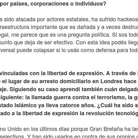
por países, corporaciones o individuos?
 sido atacada por actores estatales, ha sufrido hackeos
raestructura importante que es dañada y a veces destru
gal, me parece que es una pregunta política. Si sos tod
 punto que deja de ser efectivo. Con esta idea podés ll
niversal puede colapsar si lo usás como defensa para tod
 vinculadas con la libertad de expresión. A través d
el lugar de su arresto domiciliario en Londres hace
naje. Siguiendo su caso aprendí también cuán delgada 
iguiente: la llamada guerra contra el terrorismo, la 
tado Islámico ya lleva catorce años. ¿Cuál ha sido s
do a la libertad de expresión la revolución tecnoló
ino Unido en los últimos días porque Gran Bretaña ha l
 selectivos. Y han sido usados en contra de sus propios