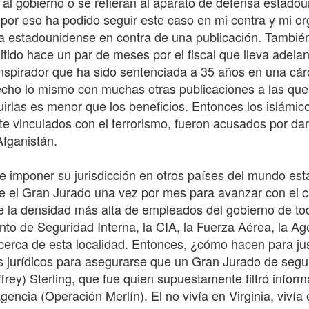
n al gobierno o se refieran al aparato de defensa estad
 por eso ha podido seguir este caso en mi contra y mi or
oria estadounidense en contra de una publicación. Tambi
itido hace un par de meses por el fiscal que lleva adela
pirador que ha sido sentenciada a 35 años en una cárce
echo lo mismo con muchas otras publicaciones a las qu
uirlas es menor que los beneficios. Entonces los islámic
e vinculados con el terrorismo, fueron acusados por dar 
Afganistán.
e imponer su jurisdicción en otros países del mundo está
e el Gran Jurado una vez por mes para avanzar con el c
e la densidad más alta de empleados del gobierno de tod
o de Seguridad Interna, la CIA, la Fuerza Aérea, la Ag
cerca de esta localidad. Entonces, ¿cómo hacen para just
s jurídicos para asegurarse que un Gran Jurado de segu
effrey) Sterling, que fue quien supuestamente filtró info
ncia (Operación Merlín). El no vivía en Virginia, vivía