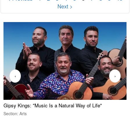
Next >
‹
›
Gipsy Kings: "Music Is a Natural Way of Life"
S
C
Section: Arts
S