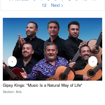
12
Next >
‹
›
Gipsy Kings: "Music Is a Natural Way of Life"
S
C
Section: Arts
S