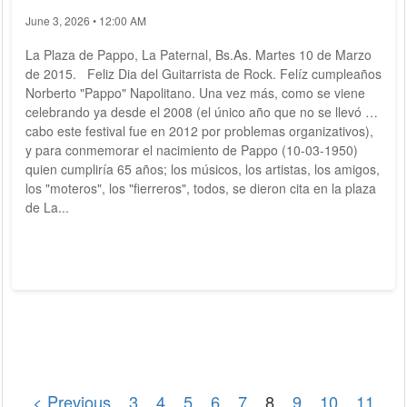
June 3, 2026 • 12:00 AM
La Plaza de Pappo, La Paternal, Bs.As. Martes 10 de Marzo
de 2015. Feliz Dia del Guitarrista de Rock. Felíz cumpleaños
Norberto "Pappo" Napolitano. Una vez más, como se viene
celebrando ya desde el 2008 (el único año que no se llevó a
cabo este festival fue en 2012 por problemas organizativos),
y para conmemorar el nacimiento de Pappo (10-03-1950)
quien cumpliría 65 años; los músicos, los artistas, los amigos,
los "moteros", los "fierreros", todos, se dieron cita en la plaza
de La...
< Previous
3
4
5
6
7
8
9
10
11